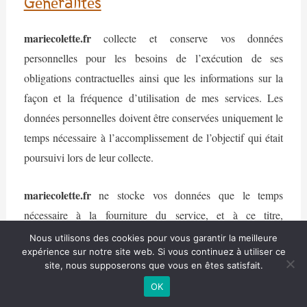
Généralités
mariecolette.fr
collecte et conserve vos données
personnelles pour les besoins de l’exécution de ses
obligations contractuelles ainsi que les informations sur la
façon et la fréquence d’utilisation de mes services. Les
données personnelles doivent être conservées uniquement le
temps nécessaire à l’accomplissement de l’objectif qui était
poursuivi lors de leur collecte.
mariecolette.fr
ne stocke vos données que le temps
nécessaire à la fourniture du service, et à ce titre,
mariecolette.fr
efface instantanément vos données après la
Nous utilisons des cookies pour vous garantir la meilleure
expérience sur notre site web. Si vous continuez à utiliser ce
suppression de votre compte. Si le compte reste actif, la
site, nous supposerons que vous en êtes satisfait.
conservation varie selon le type de données concernées. Par
OK
exemple, vos données statistiques qui datent de plus de 13